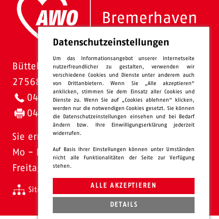
Datenschutzeinstellungen
Um das Informationsangebot unserer Internetseite
Bütteler Straße 1
nutzerfreundlicher zu gestalten, verwenden wir
verschiedene Cookies und Dienste unter anderem auch
27568 Bremerhaven
von Drittanbietern. Wenn Sie „Alle akzeptieren“
anklicken, stimmen Sie dem Einsatz aller Cookies und
0471 - 95 47-0
Dienste zu. Wenn Sie auf „Cookies ablehnen“ klicken,
werden nur die notwendigen Cookies gesetzt. Sie können
0471 - 95 47-120
die Datenschutzeinstellungen einsehen und bei Bedarf
ändern bzw. Ihre Einwilligungserklärung jederzeit
widerrufen.
Sie erreichen uns:
Auf Basis Ihrer Einstellungen können unter Umständen
Mo - Do: 08.00 - 16.00 Uhr
nicht alle Funktionalitäten der Seite zur Verfügung
stehen.
Freitags 08.00 - 13.00 Uhr
ALLE AKZEPTIEREN
Sitemap
Impressum
Datenschutz
intern
DETAILS