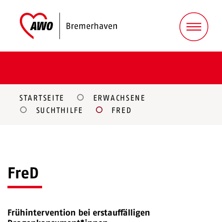
STARTSEITE
ERWACHSENE
SUCHTHILFE
FRED
FreD
Frühintervention bei erstauffälligen