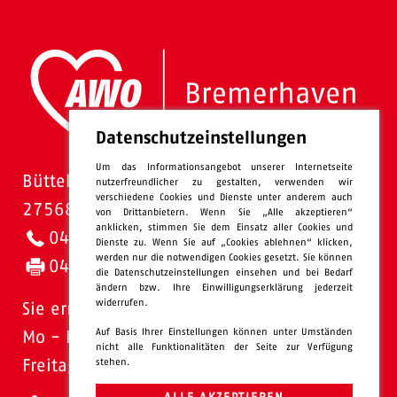
Datenschutzeinstellungen
Um das Informationsangebot unserer Internetseite
Bütteler Straße 1
nutzerfreundlicher zu gestalten, verwenden wir
verschiedene Cookies und Dienste unter anderem auch
27568 Bremerhaven
von Drittanbietern. Wenn Sie „Alle akzeptieren“
anklicken, stimmen Sie dem Einsatz aller Cookies und
0471 - 95 47-0
Dienste zu. Wenn Sie auf „Cookies ablehnen“ klicken,
werden nur die notwendigen Cookies gesetzt. Sie können
0471 - 95 47-120
die Datenschutzeinstellungen einsehen und bei Bedarf
ändern bzw. Ihre Einwilligungserklärung jederzeit
widerrufen.
Sie erreichen uns:
Auf Basis Ihrer Einstellungen können unter Umständen
Mo - Do: 08.00 - 16.00 Uhr
nicht alle Funktionalitäten der Seite zur Verfügung
stehen.
Freitags 08.00 - 13.00 Uhr