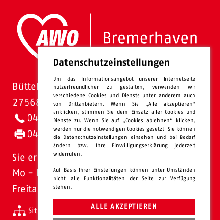
Datenschutzeinstellungen
Um das Informationsangebot unserer Internetseite
Bütteler Straße 1
nutzerfreundlicher zu gestalten, verwenden wir
verschiedene Cookies und Dienste unter anderem auch
27568 Bremerhaven
von Drittanbietern. Wenn Sie „Alle akzeptieren“
anklicken, stimmen Sie dem Einsatz aller Cookies und
0471 - 95 47-0
Dienste zu. Wenn Sie auf „Cookies ablehnen“ klicken,
werden nur die notwendigen Cookies gesetzt. Sie können
0471 - 95 47-120
die Datenschutzeinstellungen einsehen und bei Bedarf
ändern bzw. Ihre Einwilligungserklärung jederzeit
widerrufen.
Sie erreichen uns:
Auf Basis Ihrer Einstellungen können unter Umständen
Mo - Do: 08.00 - 16.00 Uhr
nicht alle Funktionalitäten der Seite zur Verfügung
stehen.
Freitags 08.00 - 13.00 Uhr
ALLE AKZEPTIEREN
Sitemap
Impressum
Datenschutz
intern