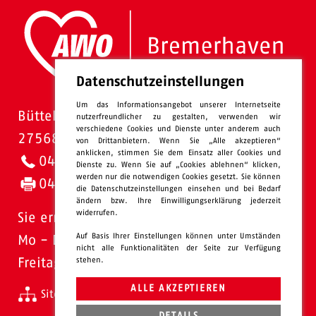
Datenschutzeinstellungen
Um das Informationsangebot unserer Internetseite
Bütteler Straße 1
nutzerfreundlicher zu gestalten, verwenden wir
verschiedene Cookies und Dienste unter anderem auch
27568 Bremerhaven
von Drittanbietern. Wenn Sie „Alle akzeptieren“
anklicken, stimmen Sie dem Einsatz aller Cookies und
0471 - 95 47-0
Dienste zu. Wenn Sie auf „Cookies ablehnen“ klicken,
werden nur die notwendigen Cookies gesetzt. Sie können
0471 - 95 47-120
die Datenschutzeinstellungen einsehen und bei Bedarf
ändern bzw. Ihre Einwilligungserklärung jederzeit
widerrufen.
Sie erreichen uns:
Auf Basis Ihrer Einstellungen können unter Umständen
Mo - Do: 08.00 - 16.00 Uhr
nicht alle Funktionalitäten der Seite zur Verfügung
Freitags 08.00 - 13.00 Uhr
stehen.
ALLE AKZEPTIEREN
Sitemap
Impressum
Datenschutz
intern