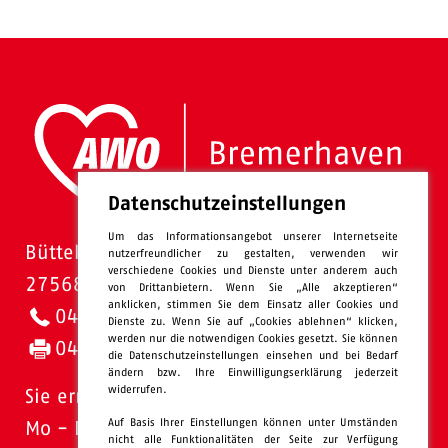
Datenschutzeinstellungen
Um das Informationsangebot unserer Internetseite
Bütteler Straße 1
nutzerfreundlicher zu gestalten, verwenden wir
verschiedene Cookies und Dienste unter anderem auch
27568 Bremerhaven
von Drittanbietern. Wenn Sie „Alle akzeptieren“
anklicken, stimmen Sie dem Einsatz aller Cookies und
0471 - 95 47-0
Dienste zu. Wenn Sie auf „Cookies ablehnen“ klicken,
werden nur die notwendigen Cookies gesetzt. Sie können
0471 - 95 47-120
die Datenschutzeinstellungen einsehen und bei Bedarf
ändern bzw. Ihre Einwilligungserklärung jederzeit
widerrufen.
Sie erreichen uns:
Auf Basis Ihrer Einstellungen können unter Umständen
Mo - Do: 08.00 - 16.00 Uhr
nicht alle Funktionalitäten der Seite zur Verfügung