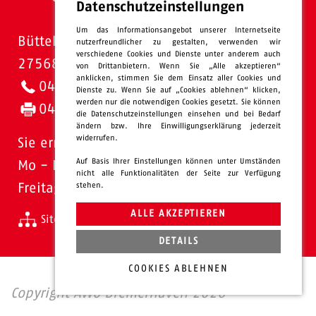
Datenschutzeinstellungen
Um das Informationsangebot unserer Internetseite
Bütteler Straße 1
nutzerfreundlicher zu gestalten, verwenden wir
verschiedene Cookies und Dienste unter anderem auch
27568 Bremerhaven
von Drittanbietern. Wenn Sie „Alle akzeptieren“
anklicken, stimmen Sie dem Einsatz aller Cookies und
0471 - 95 47-0
Dienste zu. Wenn Sie auf „Cookies ablehnen“ klicken,
werden nur die notwendigen Cookies gesetzt. Sie können
0471 - 95 47-120
die Datenschutzeinstellungen einsehen und bei Bedarf
ändern bzw. Ihre Einwilligungserklärung jederzeit
widerrufen.
Sie erreichen uns:
Auf Basis Ihrer Einstellungen können unter Umständen
Mo - Do: 08.00 - 16.00 Uhr
nicht alle Funktionalitäten der Seite zur Verfügung
Freitags 08.00 - 13.00 Uhr
stehen.
ALLE AKZEPTIEREN
Sitemap
Impressum
Datenschutz
intern
DETAILS
COOKIES ABLEHNEN
Copyright AWO Bremerhaven 2026