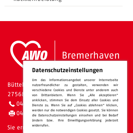
Datenschutzeinstellungen
Um das Informationsangebot unserer Internetseite
Bütteler Straße 1
nutzerfreundlicher zu gestalten, verwenden wir
verschiedene Cookies und Dienste unter anderem auch
27568 Bremerhaven
von Drittanbietern. Wenn Sie „Alle akzeptieren“
anklicken, stimmen Sie dem Einsatz aller Cookies und
0471 - 95 47-0
Dienste zu. Wenn Sie auf „Cookies ablehnen“ klicken,
werden nur die notwendigen Cookies gesetzt. Sie können
0471 - 95 47-120
die Datenschutzeinstellungen einsehen und bei Bedarf
ändern bzw. Ihre Einwilligungserklärung jederzeit
widerrufen.
Sie erreichen uns: