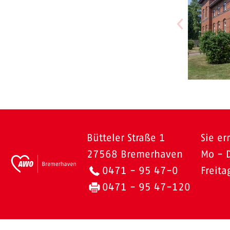
Bütteler Straße 1
Sie er
27568 Bremerhaven
Mo - 
0471 - 95 47-0
Freit
0471 - 95 47-120