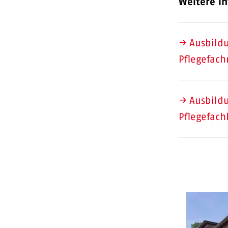
Weitere In
→ Ausbild
Pflegefac
→ Ausbild
Pflegefach