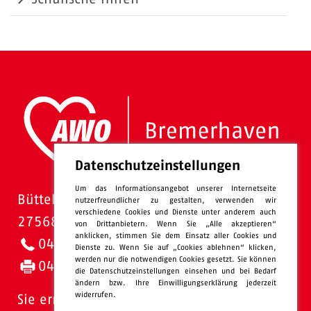
Datenschutzeinstellungen
Um das Informationsangebot unserer Internetseite
Bütteler Straße 1
nutzerfreundlicher zu gestalten, verwenden wir
verschiedene Cookies und Dienste unter anderem auch
27568 Bremerhaven
von Drittanbietern. Wenn Sie „Alle akzeptieren“
anklicken, stimmen Sie dem Einsatz aller Cookies und
0471 - 95 47-0
Dienste zu. Wenn Sie auf „Cookies ablehnen“ klicken,
werden nur die notwendigen Cookies gesetzt. Sie können
0471 - 95 47-120
die Datenschutzeinstellungen einsehen und bei Bedarf
ändern bzw. Ihre Einwilligungserklärung jederzeit
widerrufen.
Sie erreichen uns: