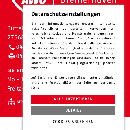
Datenschutzeinstellungen
Um das Informationsangebot unserer Internetseite
Bütteler Straße 1
nutzerfreundlicher zu gestalten, verwenden wir
verschiedene Cookies und Dienste unter anderem auch
27568 Bremerhaven
von Drittanbietern. Wenn Sie „Alle akzeptieren“
anklicken, stimmen Sie dem Einsatz aller Cookies und
0471 - 95 47-0
Dienste zu. Wenn Sie auf „Cookies ablehnen“ klicken,
werden nur die notwendigen Cookies gesetzt. Sie können
0471 - 95 47-120
die Datenschutzeinstellungen einsehen und bei Bedarf
ändern bzw. Ihre Einwilligungserklärung jederzeit
widerrufen.
Sie erreichen uns:
Auf Basis Ihrer Einstellungen können unter Umständen
Mo - Do: 08.00 - 16.00 Uhr
nicht alle Funktionalitäten der Seite zur Verfügung
Freitags 08.00 - 13.00 Uhr
stehen.
ALLE AKZEPTIEREN
Sitemap
Impressum
Datenschutz
intern
DETAILS
COOKIES ABLEHNEN