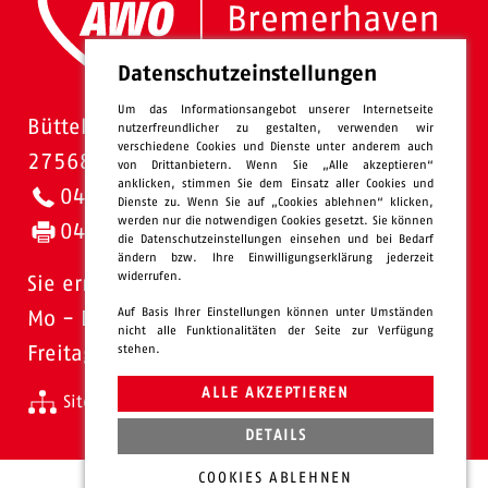
Datenschutzeinstellungen
Um das Informationsangebot unserer Internetseite
Bütteler Straße 1
nutzerfreundlicher zu gestalten, verwenden wir
verschiedene Cookies und Dienste unter anderem auch
27568 Bremerhaven
von Drittanbietern. Wenn Sie „Alle akzeptieren“
anklicken, stimmen Sie dem Einsatz aller Cookies und
0471 - 95 47-0
Dienste zu. Wenn Sie auf „Cookies ablehnen“ klicken,
werden nur die notwendigen Cookies gesetzt. Sie können
0471 - 95 47-120
die Datenschutzeinstellungen einsehen und bei Bedarf
ändern bzw. Ihre Einwilligungserklärung jederzeit
widerrufen.
Sie erreichen uns:
Auf Basis Ihrer Einstellungen können unter Umständen
Mo - Do: 08.00 - 16.00 Uhr
nicht alle Funktionalitäten der Seite zur Verfügung
stehen.
Freitags 08.00 - 13.00 Uhr
ALLE AKZEPTIEREN
Sitemap
Impressum
Datenschutz
intern
DETAILS
COOKIES ABLEHNEN