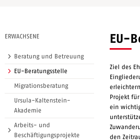
EU-Be
ERWACHSENE
Beratung und Betreuung
Ziel des E
EU-Beratungsstelle
Eingliede
Migrationsberatung
erleichter
Projekt fü
Ursula-Kaltenstein-
ein wicht
Akademie
unterstüt
Arbeits- und
Zuwanderun
Beschäftigungsprojekte
den Zeitr