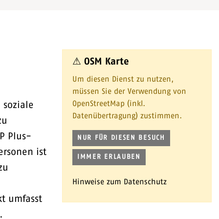
⚠ OSM Karte
Um diesen Dienst zu nutzen,
müssen Sie der Verwendung von
OpenStreetMap (inkl.
 soziale
Datenübertragung) zustimmen.
zu
P Plus-
NUR FÜR DIESEN BESUCH
ersonen ist
IMMER ERLAUBEN
zu
Hinweise zum Datenschutz
t umfasst
.