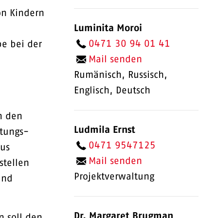
von Kindern
Luminita Moroi
0471 30 94 01 41
pe bei der
Mail senden
Rumänisch, Russisch,
Englisch, Deutsch
n den
Ludmila Ernst
tungs-
0471 9547125
Aus
Mail senden
stellen
Projektverwaltung
und
Dr. Margaret Brugman
n soll den