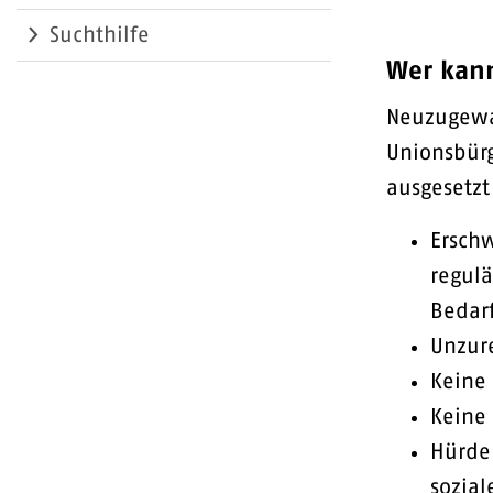
Suchthilfe
Wer kann
Neuzugewa
Unionsbür
ausgesetzt
Ersch
regulä
Bedarf
Unzur
Keine
Keine
Hürde
sozia