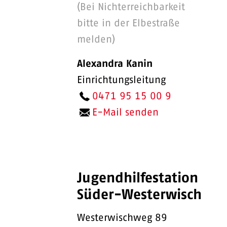
(Bei Nichterreichbarkeit
bitte in der Elbestraße
melden)
Alexandra Kanin
Einrichtungsleitung
0471 95 15 00 9
E-Mail senden
Jugendhilfestation
Süder-Westerwisch
Westerwischweg 89