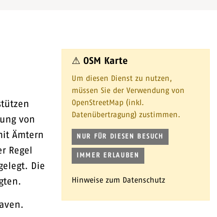
⚠ OSM Karte
Um diesen Dienst zu nutzen,
müssen Sie der Verwendung von
OpenStreetMap (inkl.
stützen
Datenübertragung) zustimmen.
sung von
mit Ämtern
NUR FÜR DIESEN BESUCH
er Regel
IMMER ERLAUBEN
elegt. Die
Hinweise zum Datenschutz
igten.
haven.