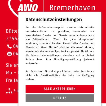
Datenschutzeinstellungen
Um das Informationsangebot unserer Internetseite
Bütteler Straße 1
nutzerfreundlicher zu gestalten, verwenden wir
verschiedene Cookies und Dienste unter anderem auch
27568 Bremerhaven
von Drittanbietern. Wenn Sie „Alle akzeptieren“
anklicken, stimmen Sie dem Einsatz aller Cookies und
0471 - 95 47-0
Dienste zu. Wenn Sie auf „Cookies ablehnen“ klicken,
werden nur die notwendigen Cookies gesetzt. Sie können
0471 - 95 47-120
die Datenschutzeinstellungen einsehen und bei Bedarf
ändern bzw. Ihre Einwilligungserklärung jederzeit
widerrufen.
Sie erreichen uns:
Auf Basis Ihrer Einstellungen können unter Umständen
Mo - Do: 08.00 - 16.00 Uhr
nicht alle Funktionalitäten der Seite zur Verfügung
stehen.
Freitags 08.00 - 13.00 Uhr
ALLE AKZEPTIEREN
Sitemap
Impressum
Datenschutz
intern
DETAILS