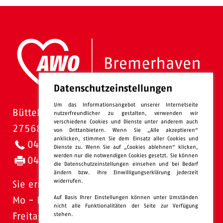
Datenschutzeinstellungen
Um das Informationsangebot unserer Internetseite
Bütteler Straße 1
nutzerfreundlicher zu gestalten, verwenden wir
verschiedene Cookies und Dienste unter anderem auch
27568 Bremerhaven
von Drittanbietern. Wenn Sie „Alle akzeptieren“
anklicken, stimmen Sie dem Einsatz aller Cookies und
0471 - 95 47-0
Dienste zu. Wenn Sie auf „Cookies ablehnen“ klicken,
werden nur die notwendigen Cookies gesetzt. Sie können
0471 - 95 47-120
die Datenschutzeinstellungen einsehen und bei Bedarf
ändern bzw. Ihre Einwilligungserklärung jederzeit
widerrufen.
Sie erreichen uns:
Auf Basis Ihrer Einstellungen können unter Umständen
Mo - Do: 08.00 - 16.00 Uhr
nicht alle Funktionalitäten der Seite zur Verfügung
stehen.
Freitags 08.00 - 13.00 Uhr